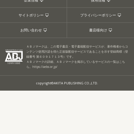
企業情報
採用情報
サイトポリシー
プライバシーポリシー
お問い合わせ
書店様向け
ＡＢＪマークは、この電子書店・電子書籍配信サービスが、著作権者からコ
ンテンツ使用許諾を得た正規版配信サービスであることを示す登録商標（登
録番号 第６０９１７１３号）です。
ＡＢＪマークの詳細、ＡＢＪマークを掲示しているサービスの一覧はこち
ら。
https://aebs.or.jp/
copyright©AKITA PUBLISHING CO.,LTD.