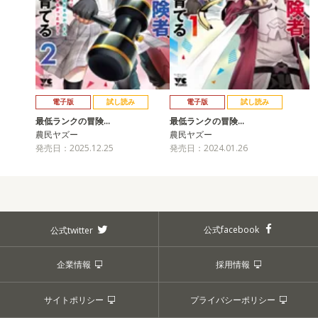
電子版
試し読み
電子版
試し読み
最低ランクの冒険…
最低ランクの冒険…
農民ヤズー
農民ヤズー
発売日：2025.12.25
発売日：2024.01.26
公式facebook
公式twitter
企業情報
採用情報
サイトポリシー
プライバシーポリシー