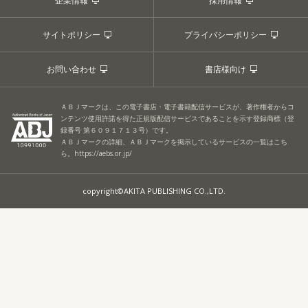
企業情報
採用情報
サイトポリシー
プライバシーポリシー
お問い合わせ
書店様向け
ＡＢＪマークは、この電子書店・電子書籍配信サービスが、著作権者からコ
ンテンツ使用許諾を得た正規版配信サービスであることを示す登録商標（登
録番号 第６０９１７１３号）です。
ＡＢＪマークの詳細、ＡＢＪマークを掲示しているサービスの一覧はこち
ら。
https://aebs.or.jp/
copyright©AKITA PUBLISHING CO.,LTD.