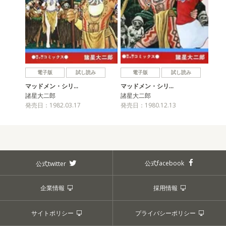
電子版
試し読み
電子版
試し読み
マッドメン・シリ…
マッドメン・シリ…
諸星大二郎
諸星大二郎
発売日：1982.03.17
発売日：1980.12.13
公式facebook
公式twitter
企業情報
採用情報
サイトポリシー
プライバシーポリシー