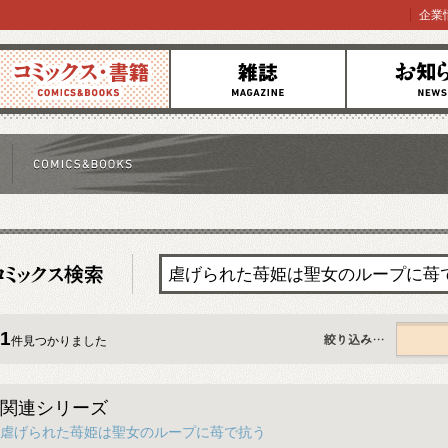
企業
コミックス
雑誌
お知らせ
1
件見つかりました
すべて
関連シリーズ
虐げられた苺姫は聖女のループに苺で抗う