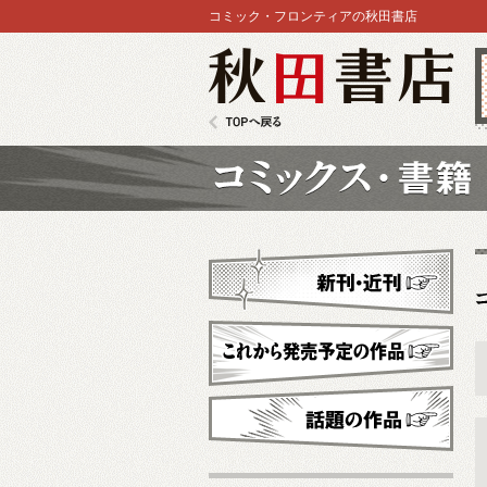
コミック・フロンティアの秋田書店
秋田書店
TOPへ戻る
コミックス
新刊・近刊
これから発売予定
話題の作品