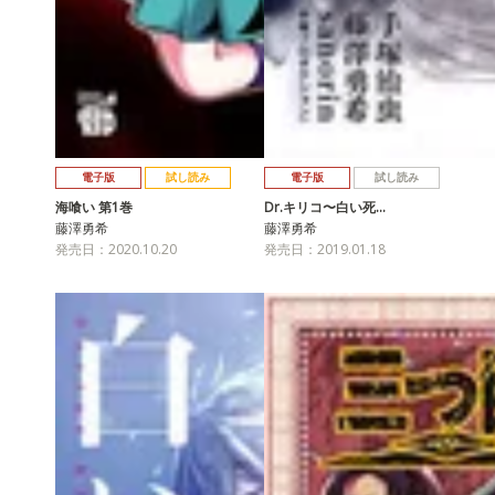
電子版
試し読み
電子版
試し読み
海喰い 第1巻
Dr.キリコ〜白い死…
藤澤勇希
藤澤勇希
発売日：2020.10.20
発売日：2019.01.18