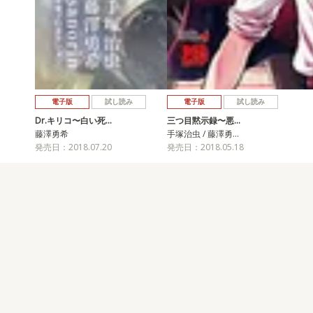
電子版
試し読み
電子版
試し読み
Dr.キリコ〜白い死…
三つ目黙示録〜悪…
藤澤勇希
手塚治虫 / 藤澤勇…
発売日：2018.07.20
発売日：2018.05.18