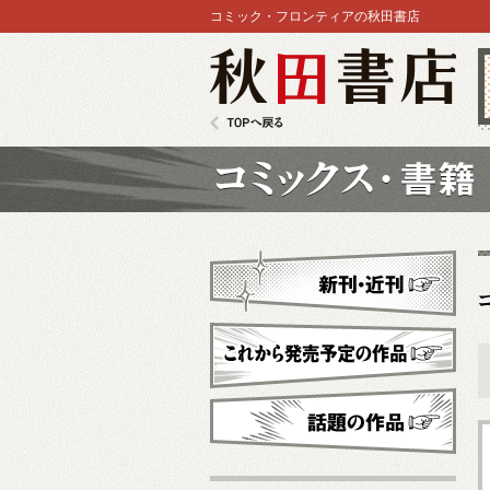
コミック・フロンティアの秋田書店
秋田書店
TOPへ戻る
コミックス
新刊・近刊
これから発売予定
話題の作品