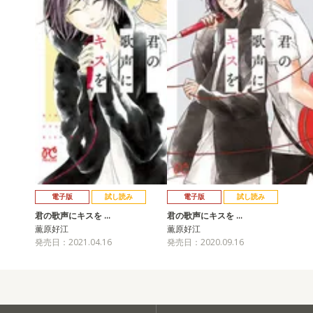
電子版
試し読み
電子版
試し読み
君の歌声にキスを …
君の歌声にキスを …
薫原好江
薫原好江
発売日：2021.04.16
発売日：2020.09.16