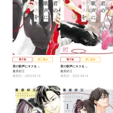
電子版
試し読み
電子版
試し読み
君の歌声にキスを …
君の歌声にキスを …
薫原好江
薫原好江
発売日：2023.03.16
発売日：2022.04.14