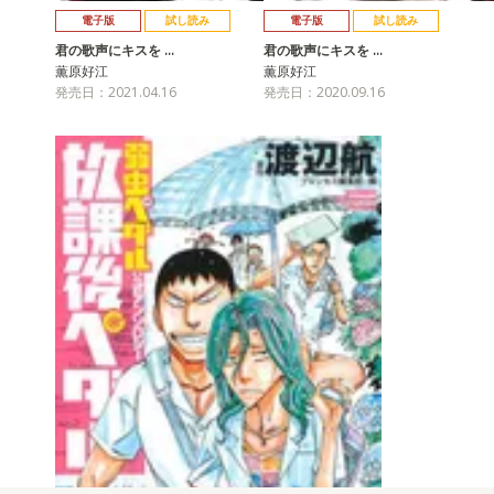
電子版
試し読み
電子版
試し読み
君の歌声にキスを …
君の歌声にキスを …
薫原好江
薫原好江
発売日：2021.04.16
発売日：2020.09.16