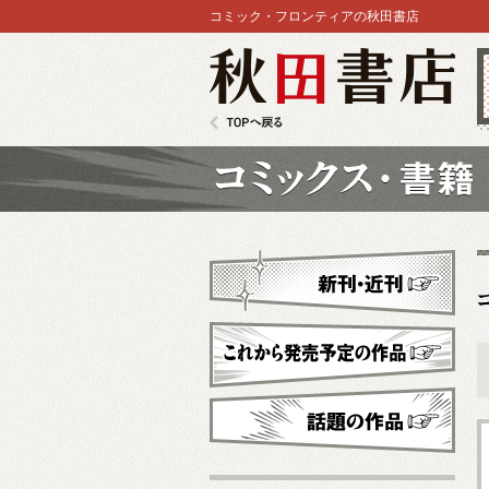
コミック・フロンティアの秋田書店
秋田書店
TOPへ戻る
コミックス
新刊・近刊
これから発売予定
話題の作品