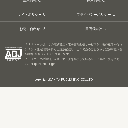
企業情報
採用情報
サイトポリシー
プライバシーポリシー
お問い合わせ
書店様向け
ＡＢＪマークは、この電子書店・電子書籍配信サービスが、著作権者からコ
ンテンツ使用許諾を得た正規版配信サービスであることを示す登録商標（登
録番号 第６０９１７１３号）です。
ＡＢＪマークの詳細、ＡＢＪマークを掲示しているサービスの一覧はこち
ら。
https://aebs.or.jp/
copyright©AKITA PUBLISHING CO.,LTD.