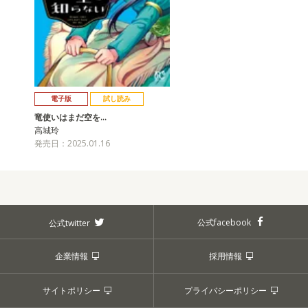
電子版
試し読み
竜使いはまだ空を…
高城玲
発売日：2025.01.16
公式facebook
公式twitter
企業情報
採用情報
サイトポリシー
プライバシーポリシー