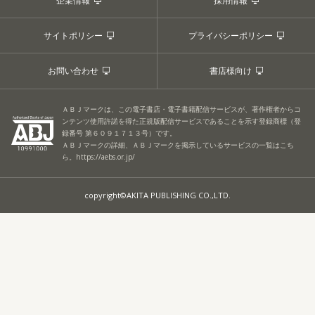
企業情報
採用情報
サイトポリシー
プライバシーポリシー
お問い合わせ
書店様向け
ＡＢＪマークは、この電子書店・電子書籍配信サービスが、著作権者からコ
ンテンツ使用許諾を得た正規版配信サービスであることを示す登録商標（登
録番号 第６０９１７１３号）です。
ＡＢＪマークの詳細、ＡＢＪマークを掲示しているサービスの一覧はこち
ら。
https://aebs.or.jp/
copyright©AKITA PUBLISHING CO.,LTD.