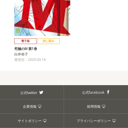
電子版
試し読み
究極のM 第1巻
白井裕子
発売日：2020.03.16
公式facebook
公式twitter
企業情報
採用情報
サイトポリシー
プライバシーポリシー