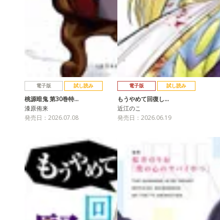
電子版
試し読み
電子版
試し読み
桃源暗鬼 第30巻特…
もうやめて回復し…
漆原侑来
近江のこ
発売日：2026.07.08
発売日：2026.06.19