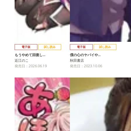
電子版
試し読み
電子版
試し読み
もうやめて回復し…
僕の心のヤバイや…
近江のこ
秋田書店
発売日：2026.06.19
発売日：2023.10.06