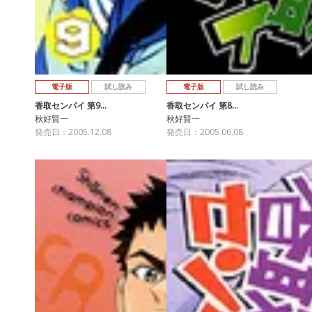
電子版
試し読み
電子版
試し読み
香取センパイ 第9…
香取センパイ 第8…
秋好賢一
秋好賢一
発売日：2005.12.08
発売日：2005.06.08