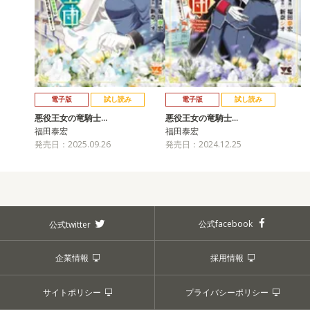
電子版
試し読み
電子版
試し読み
悪役王女の竜騎士…
悪役王女の竜騎士…
福田泰宏
福田泰宏
発売日：2025.09.26
発売日：2024.12.25
公式facebook
公式twitter
企業情報
採用情報
サイトポリシー
プライバシーポリシー