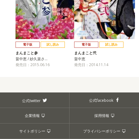
電子版
試し読み
電子版
試し読み
まんまこと参
まんまこと弐
畠中恵 / 紗久楽さ…
畠中恵
発売日：2015.06.16
発売日：2014.11.14
公式facebook
公式twitter
企業情報
採用情報
サイトポリシー
プライバシーポリシー