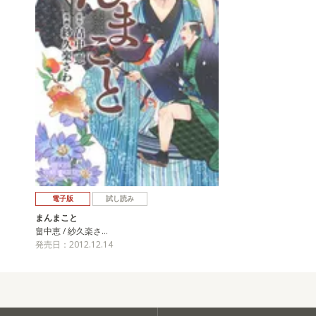
電子版
試し読み
まんまこと
畠中恵 / 紗久楽さ…
発売日：2012.12.14