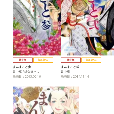
電子版
試し読み
電子版
試し読み
まんまこと参
まんまこと弐
畠中恵 / 紗久楽さ…
畠中恵
発売日：2015.06.16
発売日：2014.11.14