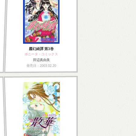
霧幻綺譚 第3巻
ボニータ・コミックス
田辺真由美
発売日：2003.02.20