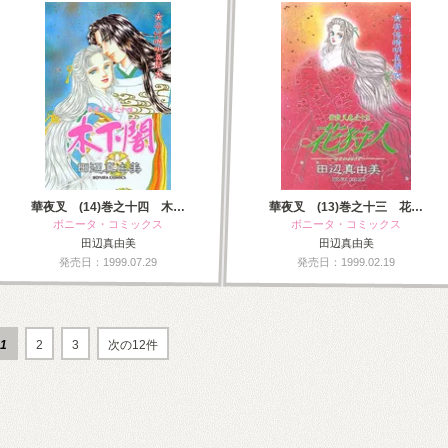
華夜叉 (14)巻之十四 木…
華夜叉 (13)巻之十三 花…
ボニータ・コミックス
ボニータ・コミックス
田辺真由美
田辺真由美
発売日：1999.07.29
発売日：1999.02.19
1
2
3
次の12件