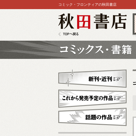
コミック・フロンティアの秋田書店
秋田書店
TOPへ戻る
コミックス
新刊・近刊
これから発売予定
話題の作品