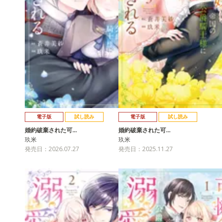
電子版
試し読み
電子版
試し読み
婚約破棄された可…
婚約破棄された可…
玖米
玖米
発売日：2026.07.27
発売日：2025.11.27