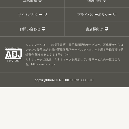
企業情報
採用情報
サイトポリシー
プライバシーポリシー
お問い合わせ
書店様向け
ＡＢＪマークは、この電子書店・電子書籍配信サービスが、著作権者からコ
ンテンツ使用許諾を得た正規版配信サービスであることを示す登録商標（登
録番号 第６０９１７１３号）です。
ＡＢＪマークの詳細、ＡＢＪマークを掲示しているサービスの一覧はこち
ら。
https://aebs.or.jp/
copyright©AKITA PUBLISHING CO.,LTD.