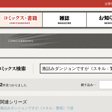
企業
コミックス
雑誌
お知らせ
2
件見つかりました
すべて
関連シリーズ
激詰みダンジョンですが《スキル：繁殖》で逆