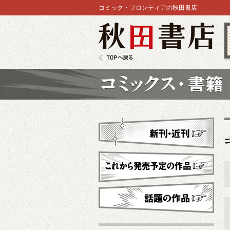
コミック・フロンティアの秋田書店
秋田書店
TOPへ戻る
コミックス
新刊・近刊
これから発売予定
話題の作品