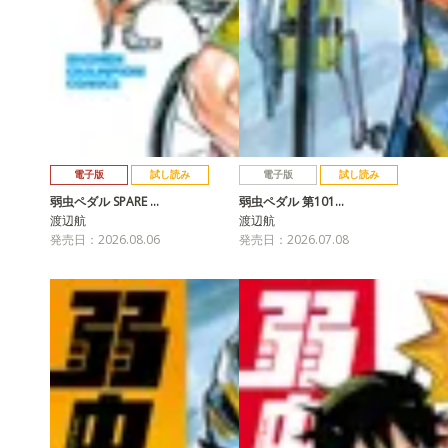
電子版
試し読み
電子版
試し読み
弱虫ペダル SPARE …
弱虫ペダル 第101…
渡辺航
渡辺航
発売日：2026.08.06
発売日：2026.07.08