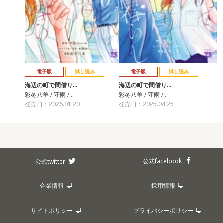
電子版
試し読み
電子版
試し読み
海辺の町で間借り…
海辺の町で間借り…
彩冬八羊 / 守雨 /…
彩冬八羊 / 守雨 /…
発売日：2026.01.20
発売日：2025.04.25
公式facebook
公式twitter
企業情報
採用情報
サイトポリシー
プライバシーポリシー