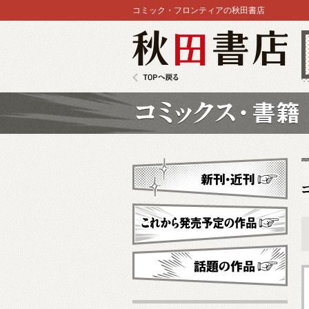
コミック・フロンティアの秋田書店
秋田書店
TOPへ戻る
コミックス
新刊・近刊
これから発売予定
話題の作品