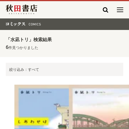
秋田書店
コミックス COMICS
「水凪トリ」検索結果
6
件見つかりました
絞り込み：すべて