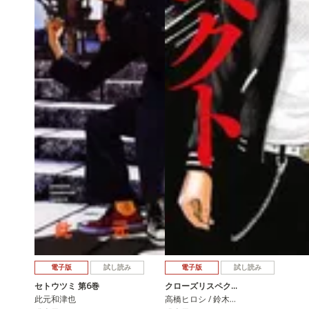
電子版
試し読み
電子版
試し読み
セトウツミ 第6巻
クローズリスペク…
此元和津也
高橋ヒロシ / 鈴木…