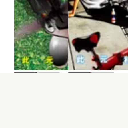
電子版
試し読み
電子版
試し読み
セトウツミ 第5巻
セトウツミ 第4巻
此元和津也
此元和津也
発売日：2016.02.08
発売日：2015.09.08