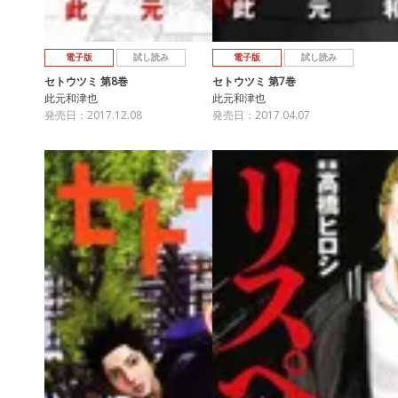
電子版
試し読み
電子版
試し読み
セトウツミ 第8巻
セトウツミ 第7巻
此元和津也
此元和津也
発売日：2017.12.08
発売日：2017.04.07