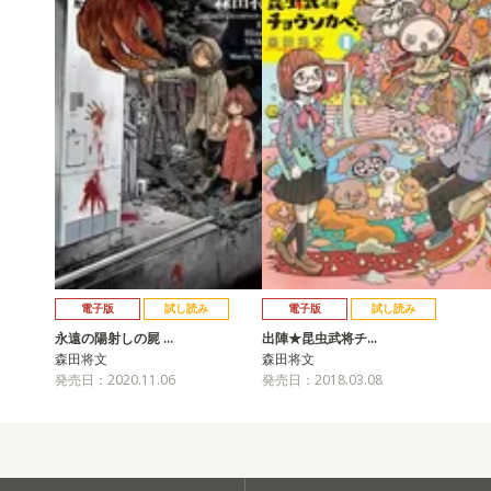
電子版
試し読み
電子版
試し読み
永遠の陽射しの屍 …
出陣★昆虫武将チ…
森田将文
森田将文
発売日：2020.11.06
発売日：2018.03.08