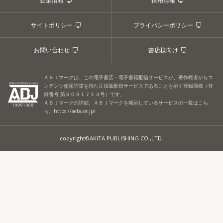
企業情報
採用情報
サイトポリシー
プライバシーポリシー
お問い合わせ
書店様向け
ＡＢＪマークは、この電子書店・電子書籍配信サービスが、著作権者からコ
ンテンツ使用許諾を得た正規版配信サービスであることを示す登録商標（登
録番号 第６０９１７１３号）です。
ＡＢＪマークの詳細、ＡＢＪマークを掲示しているサービスの一覧はこち
ら。
https://aebs.or.jp/
copyright©AKITA PUBLISHING CO.,LTD.