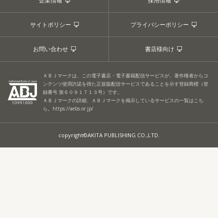
企業情報
採用情報
サイトポリシー
プライバシーポリシー
お問い合わせ
書店様向け
ＡＢＪマークは、この電子書店・電子書籍配信サービスが、著作権者からコ
ンテンツ使用許諾を得た正規版配信サービスであることを示す登録商標（登
録番号 第６０９１７１３号）です。
ＡＢＪマークの詳細、ＡＢＪマークを掲示しているサービスの一覧はこち
ら。
https://aebs.or.jp/
copyright©AKITA PUBLISHING CO.,LTD.