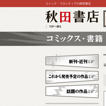
コミック・フロンティアの秋田書店
秋田書店
TOPへ戻る
コミックス
新刊・近刊
これから発売予定
話題の作品