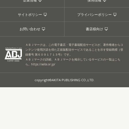
企業情報
採用情報
サイトポリシー
プライバシーポリシー
お問い合わせ
書店様向け
ＡＢＪマークは、この電子書店・電子書籍配信サービスが、著作権者からコ
ンテンツ使用許諾を得た正規版配信サービスであることを示す登録商標（登
録番号 第６０９１７１３号）です。
ＡＢＪマークの詳細、ＡＢＪマークを掲示しているサービスの一覧はこち
ら。
https://aebs.or.jp/
copyright©AKITA PUBLISHING CO.,LTD.