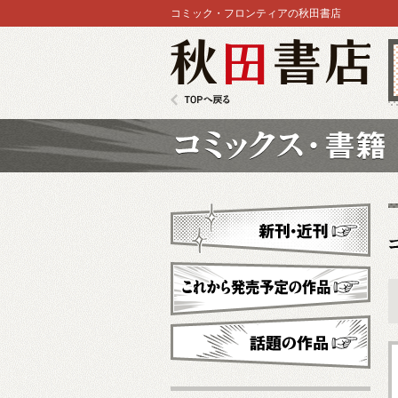
コミック・フロンティアの秋田書店
秋田書店
TOPへ戻る
コミックス
新刊・近刊
これから発売予定
話題の作品