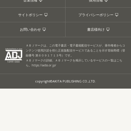
企業情報
採用情報
サイトポリシー
プライバシーポリシー
お問い合わせ
書店様向け
ＡＢＪマークは、この電子書店・電子書籍配信サービスが、著作権者からコ
ンテンツ使用許諾を得た正規版配信サービスであることを示す登録商標（登
録番号 第６０９１７１３号）です。
ＡＢＪマークの詳細、ＡＢＪマークを掲示しているサービスの一覧はこち
ら。
https://aebs.or.jp/
copyright©AKITA PUBLISHING CO.,LTD.