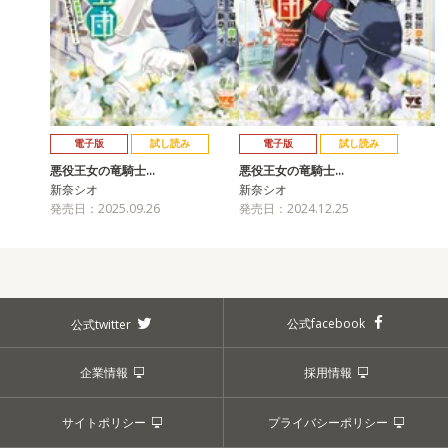
電子版
試し読み
電子版
試し読み
悪役王女の竜騎士…
悪役王女の竜騎士…
新奈シオ
新奈シオ
発売日：2025.09.26
発売日：2024.12.25
公式facebook
公式twitter
企業情報
採用情報
サイトポリシー
プライバシーポリシー