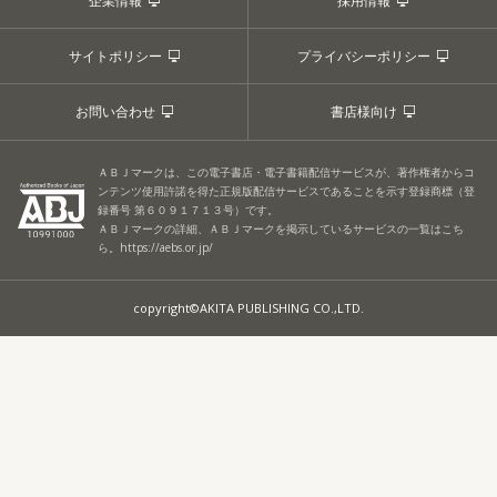
企業情報
採用情報
サイトポリシー
プライバシーポリシー
お問い合わせ
書店様向け
ＡＢＪマークは、この電子書店・電子書籍配信サービスが、著作権者からコ
ンテンツ使用許諾を得た正規版配信サービスであることを示す登録商標（登
録番号 第６０９１７１３号）です。
ＡＢＪマークの詳細、ＡＢＪマークを掲示しているサービスの一覧はこち
ら。
https://aebs.or.jp/
copyright©AKITA PUBLISHING CO.,LTD.