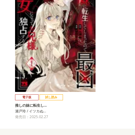
電子版
試し読み
推しの妹に転生し…
瀬戸玲 / イツカぬ…
発売日：2025.02.27