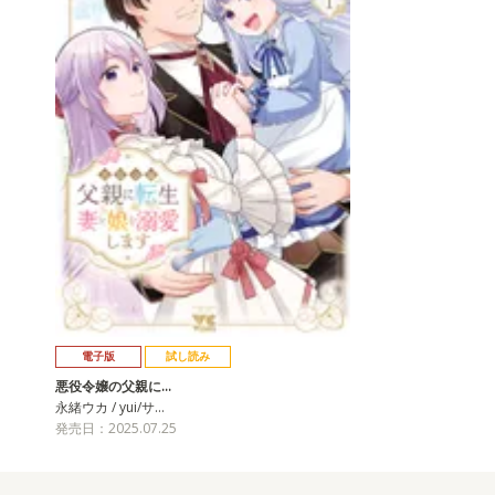
電子版
試し読み
悪役令嬢の父親に…
永緒ウカ / yui/サ…
発売日：2025.07.25