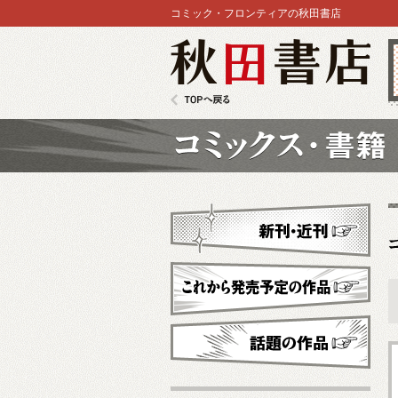
コミック・フロンティアの秋田書店
秋田書店
TOPへ戻る
コミックス
新刊・近刊
これから発売予定
話題の作品