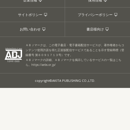
企業情報
採用情報
サイトポリシー
プライバシーポリシー
お問い合わせ
書店様向け
ＡＢＪマークは、この電子書店・電子書籍配信サービスが、著作権者からコ
ンテンツ使用許諾を得た正規版配信サービスであることを示す登録商標（登
録番号 第６０９１７１３号）です。
ＡＢＪマークの詳細、ＡＢＪマークを掲示しているサービスの一覧はこち
ら。
https://aebs.or.jp/
copyright©AKITA PUBLISHING CO.,LTD.