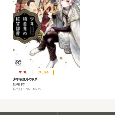
電子版
試し読み
少年吸血鬼の軟禁…
桂明日香
発売日：2023.06.15