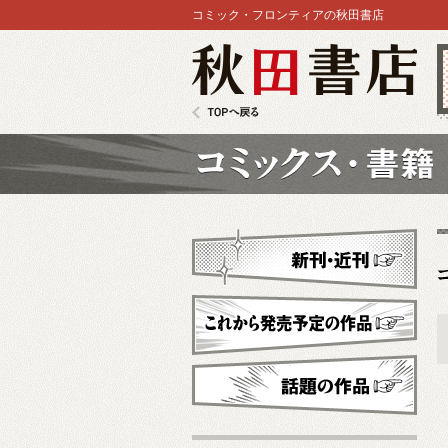
コミック・フロンティアの秋田書店
秋田書店
TOPへ戻る
コミックス
新刊・近刊
これから発売予定
話題の作品