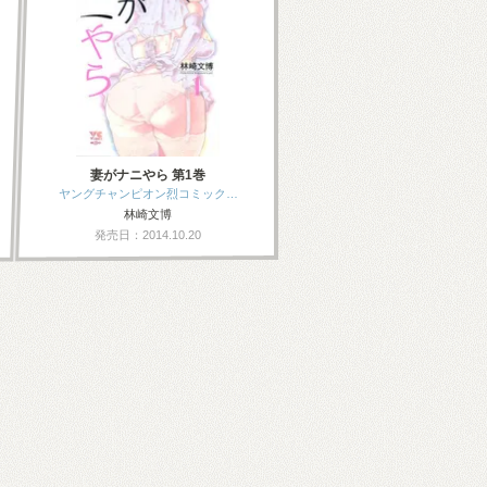
妻がナニやら 第1巻
ヤングチャンピオン烈コミック…
林崎文博
発売日：2014.10.20