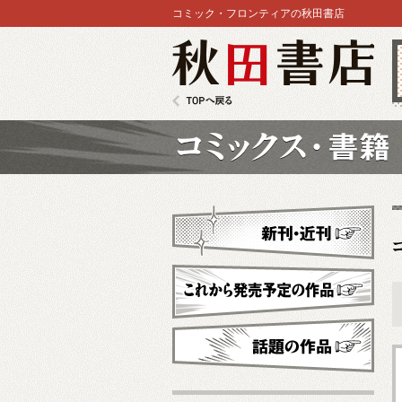
コミック・フロンティアの秋田書店
秋田書店
TOPへ戻る
コミックス
新刊・近刊
これから発売予定
話題の作品