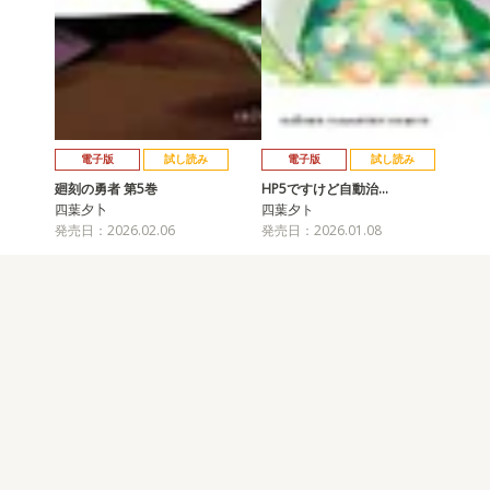
電子版
試し読み
電子版
試し読み
廻刻の勇者 第5巻
HP5ですけど自動治…
四葉夕卜
四葉夕ト
発売日：2026.02.06
発売日：2026.01.08