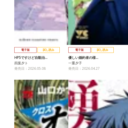
電子版
試し読み
電子版
試し読み
HP5ですけど自動治…
優しい婚約者の様…
四葉夕ト
一重夕子
発売日：2026.05.08
発売日：2026.04.27