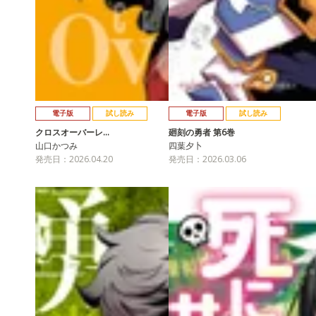
電子版
試し読み
電子版
試し読み
クロスオーバーレ…
廻刻の勇者 第6巻
山口かつみ
四葉夕卜
発売日：2026.04.20
発売日：2026.03.06