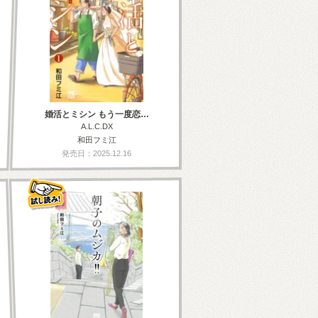
婚活とミシン もう一度恋…
A.L.C.DX
和田フミ江
発売日：2025.12.16