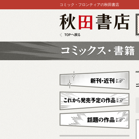
コミック・フロンティアの秋田書店
秋田書店
TOPへ戻る
コミックス
新刊・近刊
これから発売予定
話題の作品