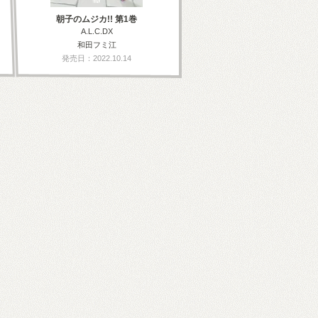
朝子のムジカ!! 第1巻
A.L.C.DX
和田フミ江
発売日：2022.10.14