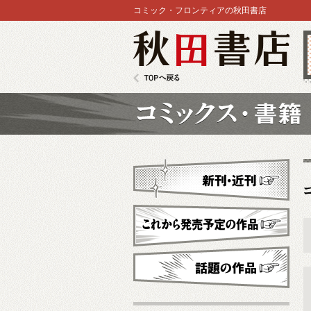
コミック・フロンティアの秋田書店
秋田書店
TOPへ戻る
コミックス
新刊・近刊
これから発売予定
話題の作品