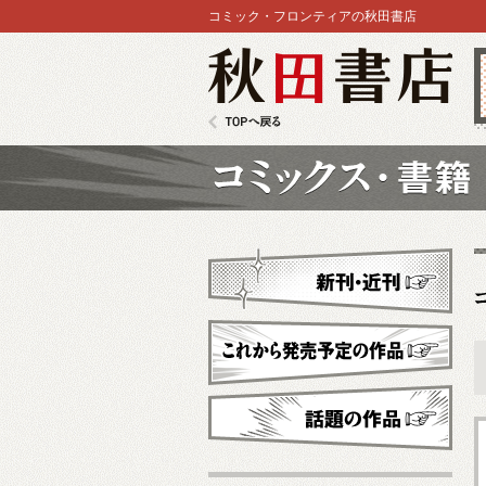
コミック・フロンティアの秋田書店
秋田書店
TOPへ戻る
コミックス
新刊・近刊
これから発売予定
話題の作品