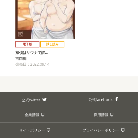
電子版
試し読み
探偵はサウナで謎…
吉岡梅
発売日：2022.09.14
公式facebook
公式twitter
企業情報
採用情報
サイトポリシー
プライバシーポリシー