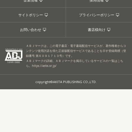
企業情報
採用情報
サイトポリシー
プライバシーポリシー
お問い合わせ
書店様向け
ＡＢＪマークは、この電子書店・電子書籍配信サービスが、著作権者からコ
ンテンツ使用許諾を得た正規版配信サービスであることを示す登録商標（登
録番号 第６０９１７１３号）です。
ＡＢＪマークの詳細、ＡＢＪマークを掲示しているサービスの一覧はこち
ら。
https://aebs.or.jp/
copyright©AKITA PUBLISHING CO.,LTD.